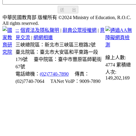
送 出
中華民國教育部 版權所有 ©2024 Ministry of Education, R.O.C.
All rights reserved.
:::
個資法及隱私聲明
|
辭典公眾授權網
|
意
見交流
|
網網相連
三峽總院區：新北市三峽區三樹路2號
臺北院區：臺北市大安區和平東路一段
線上人數:
179號
臺中院區：臺中市豐原區師範街
4774
累積總
67號
人次:
電話總機：
(02)7740-7890
傳真：
149,202,169
(02)7740-7064
TANet VoIP：9009-7890