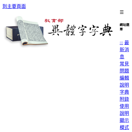
到主要頁面
☰
網站選
單
:::
最
新消
息
常見
問題
編輯
說明
字典
附錄
使用
說明
顯示
模式