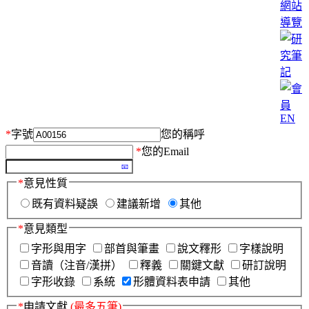
網站
導覽
EN
*
字號
您的稱呼
*
您的Email
*
意見性質
既有資料疑誤
建議新增
其他
*
意見類型
字形與用字
部首與筆畫
說文釋形
字樣說明
音讀（注音/漢拼）
釋義
關鍵文獻
研訂說明
字形收錄
系統
形體資料表申請
其他
*
申請文獻
(最多五筆)