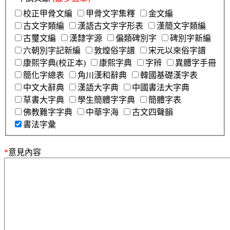
校正甲骨文編
甲骨文字集釋
金文編
古文字類編
漢語古文字字形表
漢簡文字類編
古璽文編
漢隸字源
偏類碑別字
碑別字新編
六朝別字記新編
敦煌俗字譜
宋元以來俗字譜
康熙字典(校正本)
康熙字典
字辨
異體字手冊
簡化字總表
角川漢和辭典
韓國基礎漢字表
中文大辭典
漢語大字典
中國書法大字典
草書大字典
學生簡體字字典
簡體字表
佛教難字字典
中華字海
古文四聲韻
書法字彙
*
意見內容