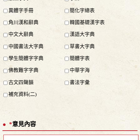
異體字手冊
簡化字總表
角川漢和辭典
韓國基礎漢字表
中文大辭典
漢語大字典
中國書法大字典
草書大字典
學生簡體字字典
簡體字表
佛教難字字典
中華字海
古文四聲韻
書法字彙
補充資料(二)
*
意見內容