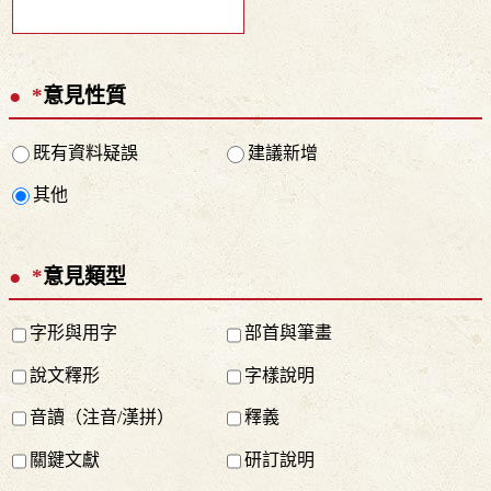
*
意見性質
既有資料疑誤
建議新增
其他
*
意見類型
字形與用字
部首與筆畫
說文釋形
字樣說明
音讀（注音/漢拼）
釋義
關鍵文獻
研訂說明