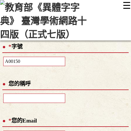
☰
:::
最新消息
常見問題
編輯說明
字典附錄
使用說明
顯示模式
網站導覽
EN
*
字號
您的稱呼
*
您的Email