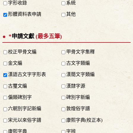
字形收錄
系統
形體資料表申請
其他
*
申請文獻
(最多五筆)
校正甲骨文編
甲骨文字集釋
金文編
古文字類編
漢語古文字字形表
漢簡文字類編
古璽文編
漢隸字源
偏類碑別字
碑別字新編
六朝別字記新編
敦煌俗字譜
宋元以來俗字譜
康熙字典(校正本)
康熙字典
字辨