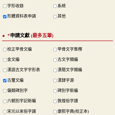
字形收錄
系統
形體資料表申請
其他
*
申請文獻
(最多五筆)
校正甲骨文編
甲骨文字集釋
金文編
古文字類編
漢語古文字字形表
漢簡文字類編
古璽文編
漢隸字源
偏類碑別字
碑別字新編
六朝別字記新編
敦煌俗字譜
宋元以來俗字譜
康熙字典(校正本)