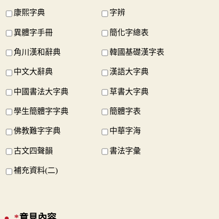
康熙字典
字辨
異體字手冊
簡化字總表
角川漢和辭典
韓國基礎漢字表
中文大辭典
漢語大字典
中國書法大字典
草書大字典
學生簡體字字典
簡體字表
佛教難字字典
中華字海
古文四聲韻
書法字彙
補充資料(二)
*
意見內容