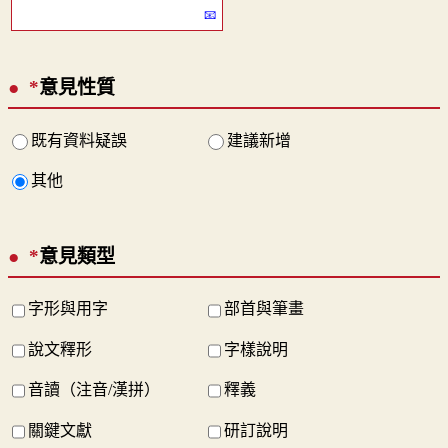
*
意見性質
既有資料疑誤
建議新增
其他
*
意見類型
字形與用字
部首與筆畫
說文釋形
字樣說明
音讀（注音/漢拼）
釋義
關鍵文獻
研訂說明