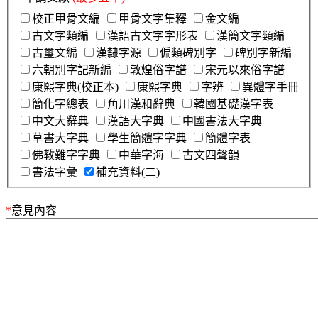
校正甲骨文編
甲骨文字集釋
金文編
古文字類編
漢語古文字字形表
漢簡文字類編
古璽文編
漢隸字源
偏類碑別字
碑別字新編
六朝別字記新編
敦煌俗字譜
宋元以來俗字譜
康熙字典(校正本)
康熙字典
字辨
異體字手冊
簡化字總表
角川漢和辭典
韓國基礎漢字表
中文大辭典
漢語大字典
中國書法大字典
草書大字典
學生簡體字字典
簡體字表
佛教難字字典
中華字海
古文四聲韻
書法字彙
補充資料(二)
*
意見內容