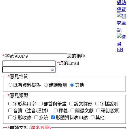
網站
導覽
EN
*
字號
您的稱呼
*
您的Email
*
意見性質
既有資料疑誤
建議新增
其他
*
意見類型
字形與用字
部首與筆畫
說文釋形
字樣說明
音讀（注音/漢拼）
釋義
關鍵文獻
研訂說明
字形收錄
系統
形體資料表申請
其他
*
申請文獻
(最多五筆)