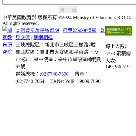
送 出
中華民國教育部 版權所有 ©2024 Ministry of Education, R.O.C.
All rights reserved.
:::
個資法及隱私聲明
|
辭典公眾授權網
|
意
見交流
|
網網相連
三峽總院區：新北市三峽區三樹路2號
線上人數:
臺北院區：臺北市大安區和平東路一段
5733
累積總
179號
臺中院區：臺中市豐原區師範街
人次:
67號
149,386,519
電話總機：
(02)7740-7890
傳真：
(02)7740-7064
TANet VoIP：9009-7890