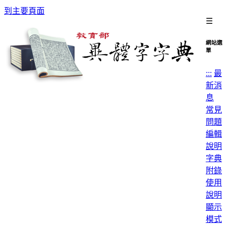
到主要頁面
☰
網站選
單
:::
最
新消
息
常見
問題
編輯
說明
字典
附錄
使用
說明
顯示
模式