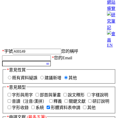
網站
導覽
EN
*
字號
您的稱呼
*
您的Email
*
意見性質
既有資料疑誤
建議新增
其他
*
意見類型
字形與用字
部首與筆畫
說文釋形
字樣說明
音讀（注音/漢拼）
釋義
關鍵文獻
研訂說明
字形收錄
系統
形體資料表申請
其他
*
申請文獻
(最多五筆)