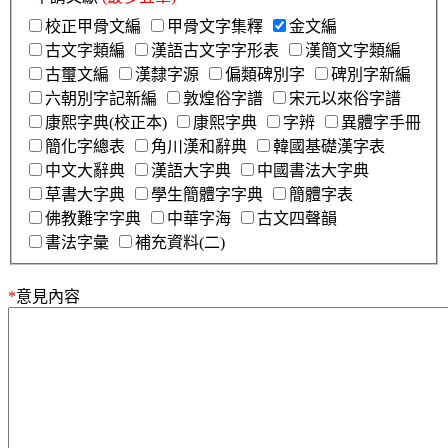
校正甲骨文編
甲骨文字集釋
金文編
古文字類編
漢語古文字字形表
漢簡文字類編
古璽文編
漢隸字源
偏類碑別字
碑別字新編
六朝別字記新編
敦煌俗字譜
宋元以來俗字譜
康熙字典(校正本)
康熙字典
字辨
異體字手冊
簡化字總表
角川漢和辭典
韓國基礎漢字表
中文大辭典
漢語大字典
中國書法大字典
草書大字典
學生簡體字字典
簡體字表
佛教難字字典
中華字海
古文四聲韻
書法字彙
補充資料(二)
*
意見內容