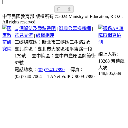
送 出
中華民國教育部 版權所有 ©2024 Ministry of Education, R.O.C.
All rights reserved.
:::
個資法及隱私聲明
|
辭典公眾授權網
|
意見交流
|
網網相連
三峽總院區：新北市三峽區三樹路2號
臺北院區：臺北市大安區和平東路一段
線上人數:
179號
臺中院區：臺中市豐原區師範街
13288
累積總
67號
人次:
電話總機：
(02)7740-7890
傳真：
148,805,039
(02)7740-7064
TANet VoIP：9009-7890