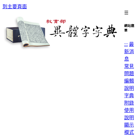
到主要頁面
☰
網站選
單
:::
最
新消
息
常見
問題
編輯
說明
字典
附錄
使用
說明
顯示
模式