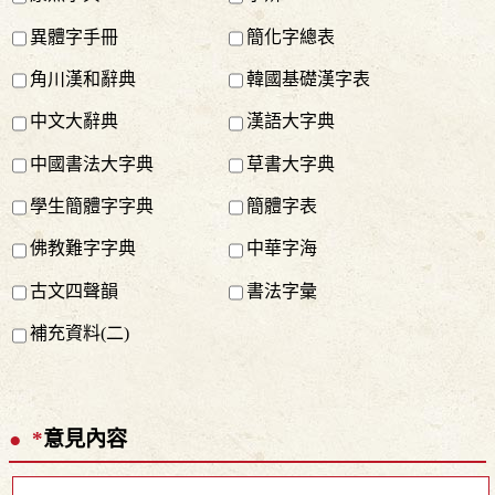
異體字手冊
簡化字總表
角川漢和辭典
韓國基礎漢字表
中文大辭典
漢語大字典
中國書法大字典
草書大字典
學生簡體字字典
簡體字表
佛教難字字典
中華字海
古文四聲韻
書法字彙
補充資料(二)
*
意見內容