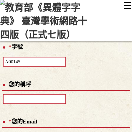
☰
:::
最新消息
常見問題
編輯說明
字典附錄
使用說明
顯示模式
網站導覽
EN
*
字號
您的稱呼
*
您的Email