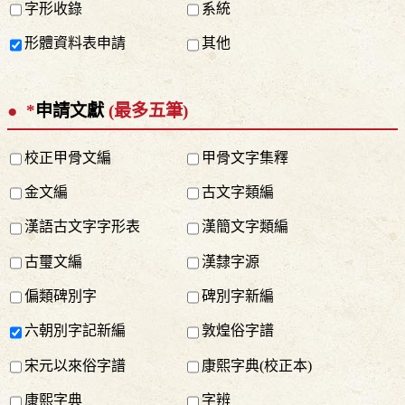
字形收錄
系統
形體資料表申請
其他
*
申請文獻
(最多五筆)
校正甲骨文編
甲骨文字集釋
金文編
古文字類編
漢語古文字字形表
漢簡文字類編
古璽文編
漢隸字源
偏類碑別字
碑別字新編
六朝別字記新編
敦煌俗字譜
宋元以來俗字譜
康熙字典(校正本)
康熙字典
字辨