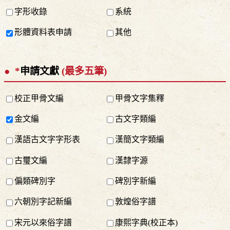
字形收錄
系統
形體資料表申請
其他
*
申請文獻
(最多五筆)
校正甲骨文編
甲骨文字集釋
金文編
古文字類編
漢語古文字字形表
漢簡文字類編
古璽文編
漢隸字源
偏類碑別字
碑別字新編
六朝別字記新編
敦煌俗字譜
宋元以來俗字譜
康熙字典(校正本)