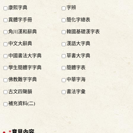
康熙字典
字辨
異體字手冊
簡化字總表
角川漢和辭典
韓國基礎漢字表
中文大辭典
漢語大字典
中國書法大字典
草書大字典
學生簡體字字典
簡體字表
佛教難字字典
中華字海
古文四聲韻
書法字彙
補充資料(二)
*
意見內容