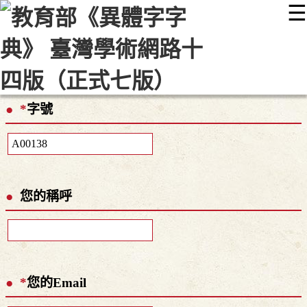
☰
:::
最新消息
常見問題
編輯說明
字典附錄
使用說明
顯示模式
網站導覽
EN
*
字號
您的稱呼
*
您的Email