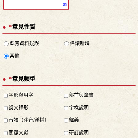
*
意見性質
既有資料疑誤
建議新增
其他
*
意見類型
字形與用字
部首與筆畫
說文釋形
字樣說明
音讀（注音/漢拼）
釋義
關鍵文獻
研訂說明