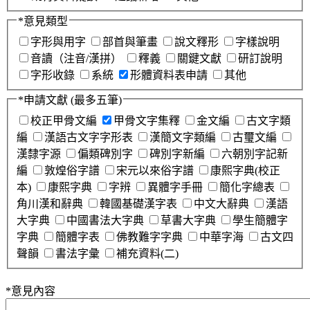
*
意見類型
字形與用字
部首與筆畫
說文釋形
字樣說明
音讀（注音/漢拼）
釋義
關鍵文獻
研訂說明
字形收錄
系統
形體資料表申請
其他
*
申請文獻
(最多五筆)
校正甲骨文編
甲骨文字集釋
金文編
古文字類
編
漢語古文字字形表
漢簡文字類編
古璽文編
漢隸字源
偏類碑別字
碑別字新編
六朝別字記新
編
敦煌俗字譜
宋元以來俗字譜
康熙字典(校正
本)
康熙字典
字辨
異體字手冊
簡化字總表
角川漢和辭典
韓國基礎漢字表
中文大辭典
漢語
大字典
中國書法大字典
草書大字典
學生簡體字
字典
簡體字表
佛教難字字典
中華字海
古文四
聲韻
書法字彙
補充資料(二)
*
意見內容