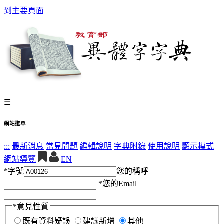
到主要頁面
☰
網站選單
:::
最新消息
常見問題
編輯說明
字典附錄
使用說明
顯示模式
網站導覽
EN
*
字號
您的稱呼
*
您的Email
*
意見性質
既有資料疑誤
建議新增
其他