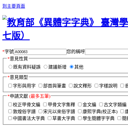
到主要頁面
*
字號
您的稱呼
*
意見性質
既有資料疑誤
建議新增
其他
*
意見類型
字形與用字
部首與筆畫
說文釋形
字樣說明
*
申請文獻
(最多五筆)
校正甲骨文編
甲骨文字集釋
金文編
古文字類編
敦煌俗字譜
宋元以來俗字譜
康熙字典(校正本)
中國書法大字典
草書大字典
學生簡體字字典
簡