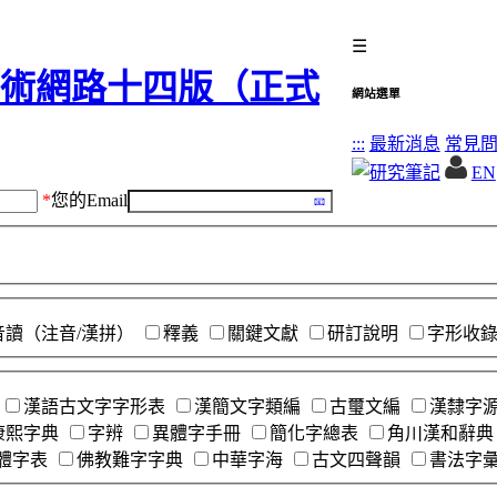
☰
網站選單
:::
最新消息
常見
EN
*
您的Email
音讀（注音/漢拼）
釋義
關鍵文獻
研訂說明
字形收
漢語古文字字形表
漢簡文字類編
古璽文編
漢隸字
康熙字典
字辨
異體字手冊
簡化字總表
角川漢和辭典
體字表
佛教難字字典
中華字海
古文四聲韻
書法字