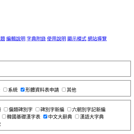
問題
編輯說明
字典附錄
使用說明
顯示模式
網站導覽
錄
系統
形體資料表申請
其他
源
偏類碑別字
碑別字新編
六朝別字記新編
韓國基礎漢字表
中文大辭典
漢語大字典
彙