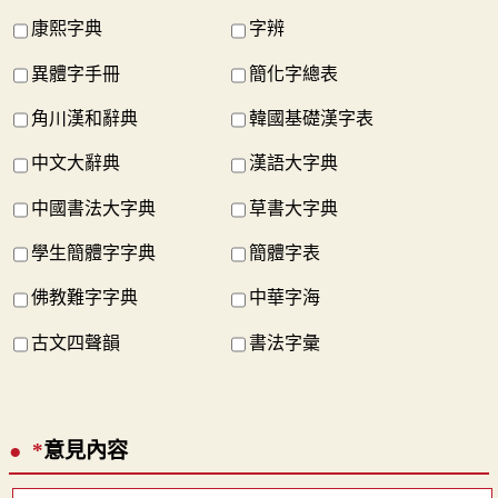
康熙字典
字辨
異體字手冊
簡化字總表
角川漢和辭典
韓國基礎漢字表
中文大辭典
漢語大字典
中國書法大字典
草書大字典
學生簡體字字典
簡體字表
佛教難字字典
中華字海
古文四聲韻
書法字彙
*
意見內容