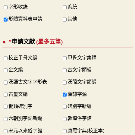
字形收錄
系統
形體資料表申請
其他
*
申請文獻
(最多五筆)
校正甲骨文編
甲骨文字集釋
金文編
古文字類編
漢語古文字字形表
漢簡文字類編
古璽文編
漢隸字源
偏類碑別字
碑別字新編
六朝別字記新編
敦煌俗字譜
宋元以來俗字譜
康熙字典(校正本)