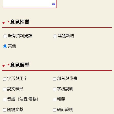
*
意見性質
既有資料疑誤
建議新增
其他
*
意見類型
字形與用字
部首與筆畫
說文釋形
字樣說明
音讀（注音/漢拼）
釋義
關鍵文獻
研訂說明