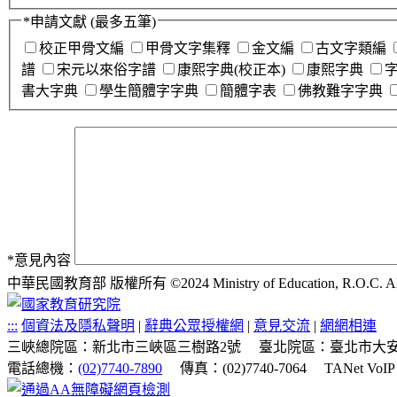
*
申請文獻
(最多五筆)
校正甲骨文編
甲骨文字集釋
金文編
古文字類編
譜
宋元以來俗字譜
康熙字典(校正本)
康熙字典
書大字典
學生簡體字字典
簡體字表
佛教難字字典
*
意見內容
中華民國教育部 版權所有 ©2024 Ministry of Education, R.O.C. All ri
:::
個資法及隱私聲明
|
辭典公眾授權網
|
意見交流
|
網網相連
三峽總院區：新北市三峽區三樹路2號
臺北院區：臺北市大安
電話總機：
(02)7740-7890
傳真：(02)7740-7064
TANet VoI