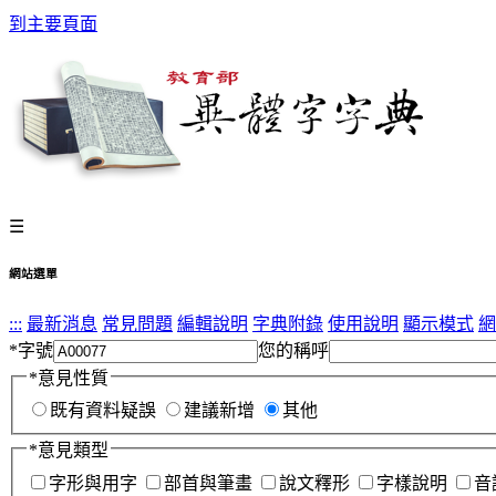
到主要頁面
☰
網站選單
:::
最新消息
常見問題
編輯說明
字典附錄
使用說明
顯示模式
網
*
字號
您的稱呼
*
意見性質
既有資料疑誤
建議新增
其他
*
意見類型
字形與用字
部首與筆畫
說文釋形
字樣說明
音