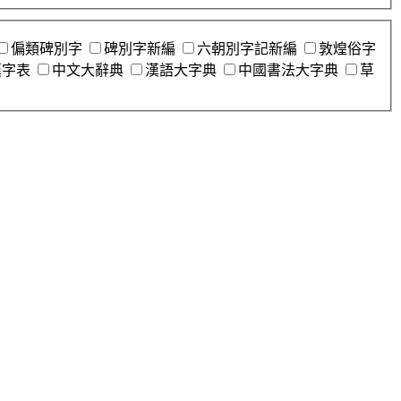
偏類碑別字
碑別字新編
六朝別字記新編
敦煌俗字
漢字表
中文大辭典
漢語大字典
中國書法大字典
草