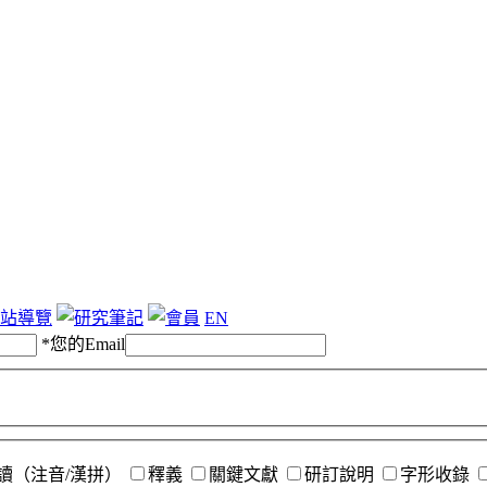
站導覽
EN
*
您的Email
讀（注音/漢拼）
釋義
關鍵文獻
研訂說明
字形收錄