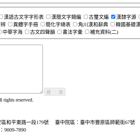
漢語古文字字形表
漢簡文字類編
古璽文編
漢隸字源
字辨
異體字手冊
簡化字總表
角川漢和辭典
韓國基礎
中華字海
古文四聲韻
書法字彙
補充資料(二)
送 出
ghts reserved.
區和平東路一段179號
臺中院區：臺中市豐原區師範街67號
P：9009-7890