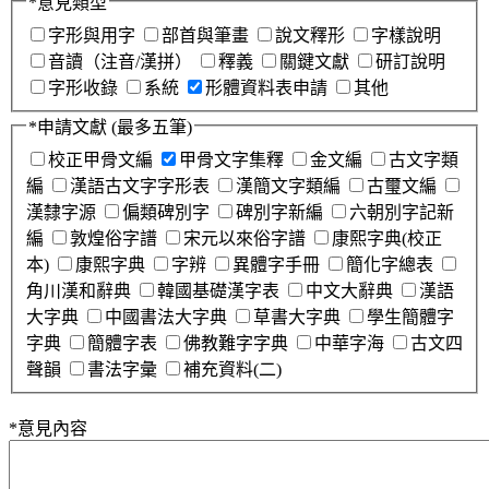
*
意見類型
字形與用字
部首與筆畫
說文釋形
字樣說明
音讀（注音/漢拼）
釋義
關鍵文獻
研訂說明
字形收錄
系統
形體資料表申請
其他
*
申請文獻
(最多五筆)
校正甲骨文編
甲骨文字集釋
金文編
古文字類
編
漢語古文字字形表
漢簡文字類編
古璽文編
漢隸字源
偏類碑別字
碑別字新編
六朝別字記新
編
敦煌俗字譜
宋元以來俗字譜
康熙字典(校正
本)
康熙字典
字辨
異體字手冊
簡化字總表
角川漢和辭典
韓國基礎漢字表
中文大辭典
漢語
大字典
中國書法大字典
草書大字典
學生簡體字
字典
簡體字表
佛教難字字典
中華字海
古文四
聲韻
書法字彙
補充資料(二)
*
意見內容