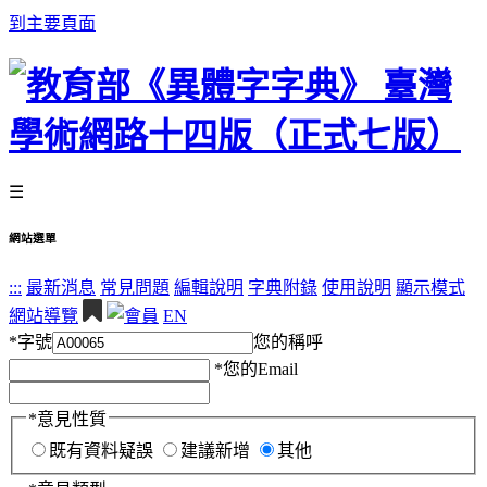
到主要頁面
☰
網站選單
:::
最新消息
常見問題
編輯說明
字典附錄
使用說明
顯示模式
網站導覽
EN
*
字號
您的稱呼
*
您的Email
*
意見性質
既有資料疑誤
建議新增
其他