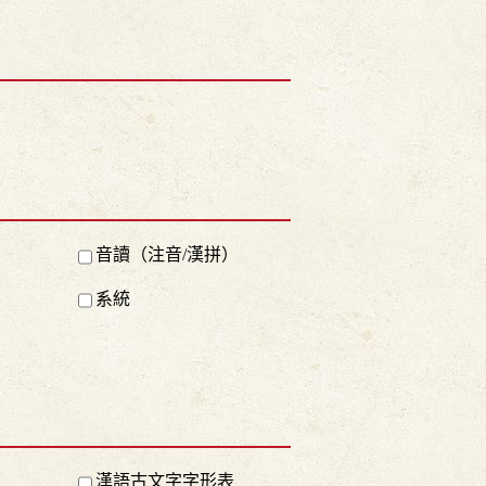
音讀（注音/漢拼）
系統
漢語古文字字形表