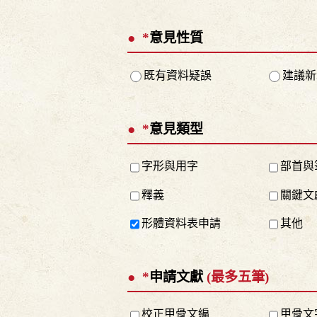
*
意見性質
既有資料疑誤
建議新
*
意見類型
字形與用字
部首與
釋義
關鍵文
形體資料表申請
其他
*
申請文獻
(最多五筆)
校正甲骨文編
甲骨文