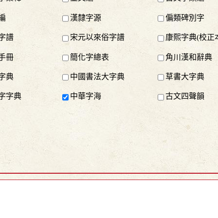
編
漢隸字源
偏類碑別字
字譜
宋元以來俗字譜
康熙字典(校正
手冊
簡化字總表
角川漢和辭典
字典
中國書法大字典
草書大字典
字字典
中華字海
古文四聲韻