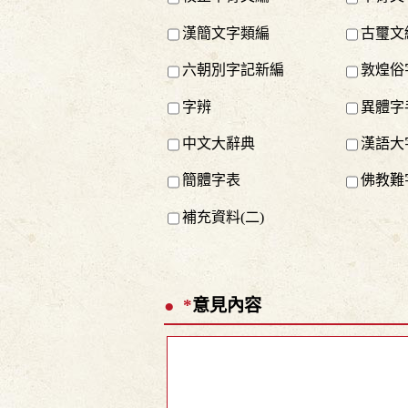
漢簡文字類編
古璽文
六朝別字記新編
敦煌俗
字辨
異體字
中文大辭典
漢語大
簡體字表
佛教難
補充資料(二)
*
意見內容