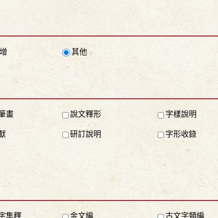
增
其他
筆畫
說文釋形
字樣說明
獻
研訂說明
字形收錄
字集釋
金文編
古文字類編