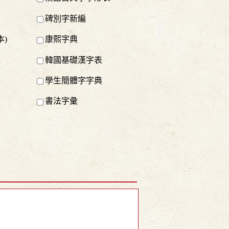
碑別字新編
本)
康熙字典
韓國基礎漢字表
學生簡體字字典
書法字彙