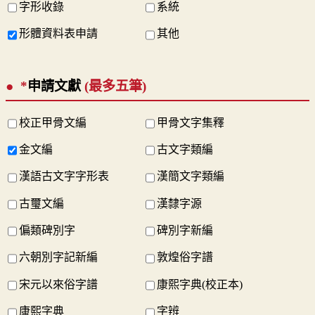
字形收錄
系統
形體資料表申請
其他
*
申請文獻
(最多五筆)
校正甲骨文編
甲骨文字集釋
金文編
古文字類編
漢語古文字字形表
漢簡文字類編
古璽文編
漢隸字源
偏類碑別字
碑別字新編
六朝別字記新編
敦煌俗字譜
宋元以來俗字譜
康熙字典(校正本)
康熙字典
字辨