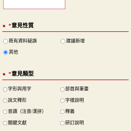
*
意見性質
既有資料疑誤
建議新增
其他
*
意見類型
字形與用字
部首與筆畫
說文釋形
字樣說明
音讀（注音/漢拼）
釋義
關鍵文獻
研訂說明