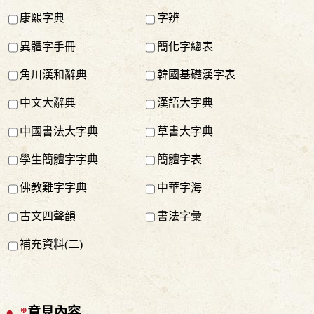
康熙字典
字辨
異體字手冊
簡化字總表
角川漢和辭典
韓國基礎漢字表
中文大辭典
漢語大字典
中國書法大字典
草書大字典
學生簡體字字典
簡體字表
佛教難字字典
中華字海
古文四聲韻
書法字彙
補充資料(二)
*
意見內容