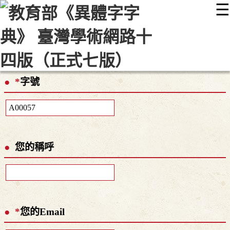
☰
:::
最新消息
常見問題
編輯說明
字典附錄
使用說明
顯示模式
網站導覽
EN
*
字號
您的稱呼
*
您的Email