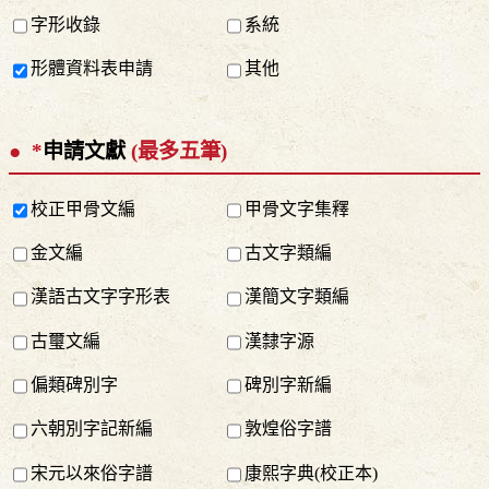
字形收錄
系統
形體資料表申請
其他
*
申請文獻
(最多五筆)
校正甲骨文編
甲骨文字集釋
金文編
古文字類編
漢語古文字字形表
漢簡文字類編
古璽文編
漢隸字源
偏類碑別字
碑別字新編
六朝別字記新編
敦煌俗字譜
宋元以來俗字譜
康熙字典(校正本)