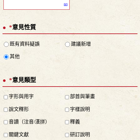
*
意見性質
既有資料疑誤
建議新增
其他
*
意見類型
字形與用字
部首與筆畫
說文釋形
字樣說明
音讀（注音/漢拼）
釋義
關鍵文獻
研訂說明