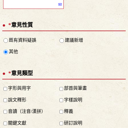
*
意見性質
既有資料疑誤
建議新增
其他
*
意見類型
字形與用字
部首與筆畫
說文釋形
字樣說明
音讀（注音/漢拼）
釋義
關鍵文獻
研訂說明