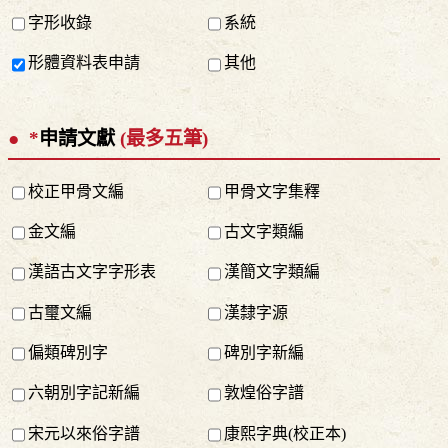
字形收錄
系統
形體資料表申請
其他
*
申請文獻
(最多五筆)
校正甲骨文編
甲骨文字集釋
金文編
古文字類編
漢語古文字字形表
漢簡文字類編
古璽文編
漢隸字源
偏類碑別字
碑別字新編
六朝別字記新編
敦煌俗字譜
宋元以來俗字譜
康熙字典(校正本)