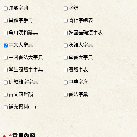
康熙字典
字辨
異體字手冊
簡化字總表
角川漢和辭典
韓國基礎漢字表
中文大辭典
漢語大字典
中國書法大字典
草書大字典
學生簡體字字典
簡體字表
佛教難字字典
中華字海
古文四聲韻
書法字彙
補充資料(二)
*
意見內容