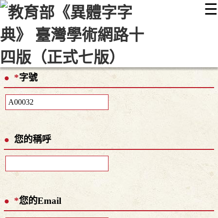
☰
:::
最新消息
常見問題
編輯說明
字典附錄
使用說明
顯示模式
網站導覽
EN
*
字號
您的稱呼
*
您的Email