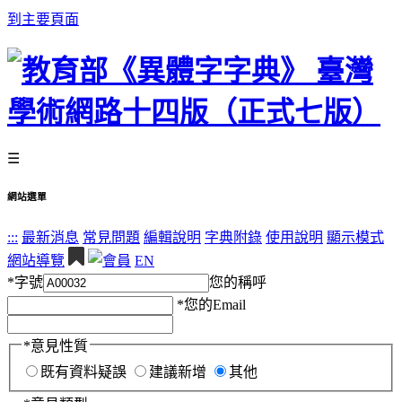
到主要頁面
☰
網站選單
:::
最新消息
常見問題
編輯說明
字典附錄
使用說明
顯示模式
網站導覽
EN
*
字號
您的稱呼
*
您的Email
*
意見性質
既有資料疑誤
建議新增
其他