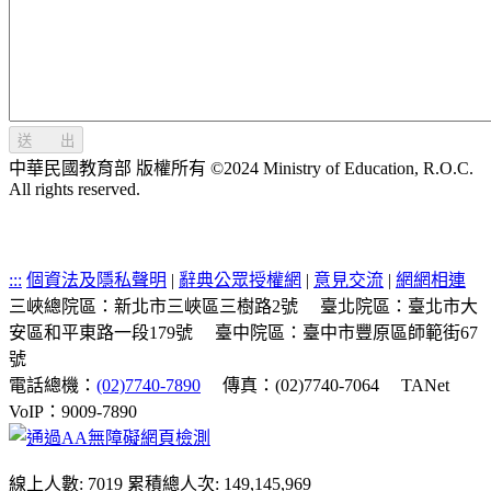
送 出
中華民國教育部 版權所有 ©2024 Ministry of Education, R.O.C.
All rights reserved.
:::
個資法及隱私聲明
|
辭典公眾授權網
|
意見交流
|
網網相連
三峽總院區：新北市三峽區三樹路2號
臺北院區：臺北市大
安區和平東路一段179號
臺中院區：臺中市豐原區師範街67
號
電話總機：
(02)7740-7890
傳真：(02)7740-7064
TANet
VoIP：9009-7890
線上人數: 7019
累積總人次: 149,145,969