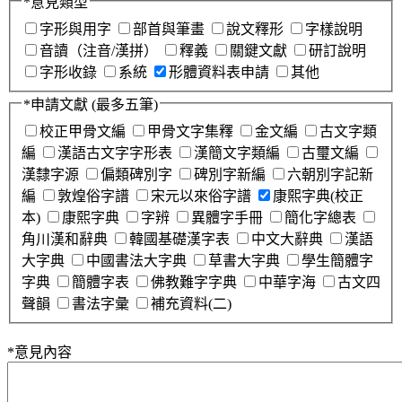
*
意見類型
字形與用字
部首與筆畫
說文釋形
字樣說明
音讀（注音/漢拼）
釋義
關鍵文獻
研訂說明
字形收錄
系統
形體資料表申請
其他
*
申請文獻
(最多五筆)
校正甲骨文編
甲骨文字集釋
金文編
古文字類
編
漢語古文字字形表
漢簡文字類編
古璽文編
漢隸字源
偏類碑別字
碑別字新編
六朝別字記新
編
敦煌俗字譜
宋元以來俗字譜
康熙字典(校正
本)
康熙字典
字辨
異體字手冊
簡化字總表
角川漢和辭典
韓國基礎漢字表
中文大辭典
漢語
大字典
中國書法大字典
草書大字典
學生簡體字
字典
簡體字表
佛教難字字典
中華字海
古文四
聲韻
書法字彙
補充資料(二)
*
意見內容