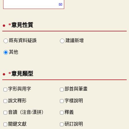
*
意見性質
既有資料疑誤
建議新增
其他
*
意見類型
字形與用字
部首與筆畫
說文釋形
字樣說明
音讀（注音/漢拼）
釋義
關鍵文獻
研訂說明