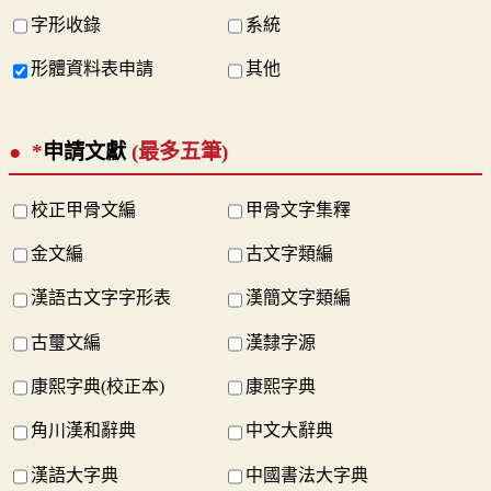
字形收錄
系統
形體資料表申請
其他
*
申請文獻
(最多五筆)
校正甲骨文編
甲骨文字集釋
金文編
古文字類編
漢語古文字字形表
漢簡文字類編
古璽文編
漢隸字源
康熙字典(校正本)
康熙字典
角川漢和辭典
中文大辭典
漢語大字典
中國書法大字典