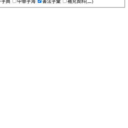
字字典
中華字海
書法字彙
補充資料(二)