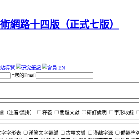
站導覽
EN
*
您的Email
讀（注音/漢拼）
釋義
關鍵文獻
研訂說明
字形收錄
文字字形表
漢簡文字類編
古璽文編
漢隸字源
偏類碑