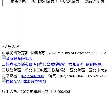
康熙字典
角川漢和辭典
中文大辭典
漢語大字典
*
意見內容
中華民國教育部 版權所有 ©2024 Ministry of Education, R.O.C. All ri
:::
個資法及隱私聲明
|
辭典公眾授權網
|
意見交流
|
網網相連
三峽總院區：新北市三峽區三樹路2號
臺北院區：臺北市大安
電話總機：
(02)7740-7890
傳真：(02)7740-7064
TANet VoI
線上人數: 12027
累積總人次: 148,999,406