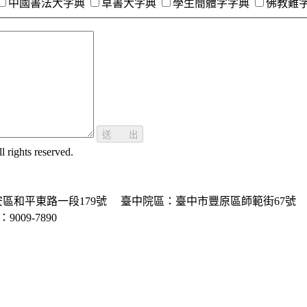
中國書法大字典
草書大字典
學生簡體字字典
佛教難
送 出
ghts reserved.
區和平東路一段179號
臺中院區：臺中市豐原區師範街67號
P：9009-7890