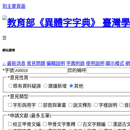
到主要頁面
☰
網站選單
:::
最新消息
常見問題
編輯說明
字典附錄
使用說明
顯示模式
網
*
字號
您的稱呼
*
意見性質
既有資料疑誤
建議新增
其他
*
意見類型
字形與用字
部首與筆畫
說文釋形
字樣說明
音
*
申請文獻
(最多五筆)
校正甲骨文編
甲骨文字集釋
古文字類編
漢語古