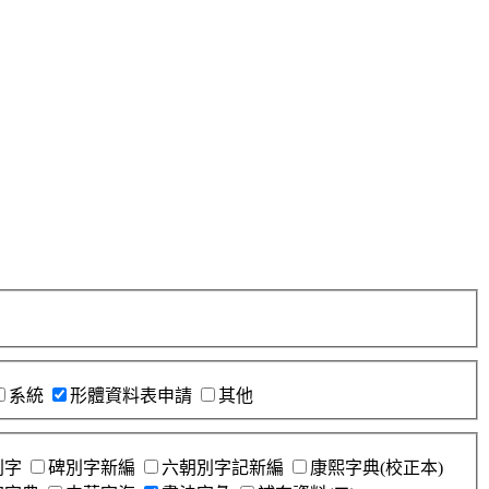
系統
形體資料表申請
其他
別字
碑別字新編
六朝別字記新編
康熙字典(校正本)