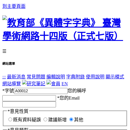
到主要頁面
☰
網站選單
:::
最新消息
常見問題
編輯說明
字典附錄
使用說明
顯示模式
網站導覽
EN
*
字號
您的稱呼
*
您的Email
*
意見性質
既有資料疑誤
建議新增
其他