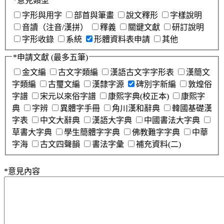
*
意見類型
字形與用字
部首與筆畫
說文釋形
字樣說明
音讀（注音/漢拼）
釋義
關鍵文獻
研訂說明
字形收錄
系統
形體資料表申請
其他
*
申請文獻
(最多五筆)
金文編
古文字類編
漢語古文字字形表
漢簡文
字類編
古璽文編
漢隸字源
碑別字新編
敦煌俗
字譜
宋元以來俗字譜
康熙字典(校正本)
康熙字
典
字辨
異體字手冊
角川漢和辭典
韓國基礎漢
字表
中文大辭典
漢語大字典
中國書法大字典
草書大字典
學生簡體字字典
佛教難字字典
中華
字海
古文四聲韻
書法字彙
補充資料(二)
*
意見內容