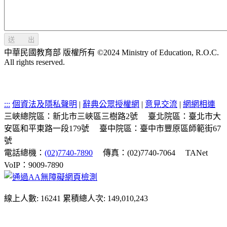
送 出
中華民國教育部 版權所有 ©2024 Ministry of Education, R.O.C.
All rights reserved.
:::
個資法及隱私聲明
|
辭典公眾授權網
|
意見交流
|
網網相連
三峽總院區：新北市三峽區三樹路2號
臺北院區：臺北市大
安區和平東路一段179號
臺中院區：臺中市豐原區師範街67
號
電話總機：
(02)7740-7890
傳真：(02)7740-7064
TANet
VoIP：9009-7890
線上人數: 16241
累積總人次: 149,010,243