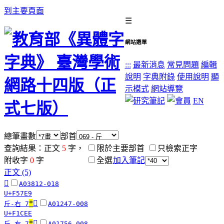
到主要頁面
☰
網站選單
:::
最新消息
常見問題
編輯
說明
字典附錄
使用說明
顯
示模式
網站導覽
EN
總筆畫數
部首
查詢結果：正文
5
字，
限於主要部首
只檢索正字
附收字
0
字
全選
加入筆記
正文 (5)
󵟩
A03812-018
U+F57E9
*
󱳮
斤-右 7
A01247-008
U+F1CEE
*
󲡭
斤-右 7
A01756-008