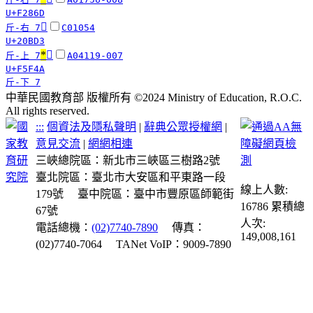
U+F286D
𠯓
斤-右 7
C01054
U+20BD3
*
󵽊
斤-上 7
A04119-007
U+F5F4A
斤-下 7
中華民國教育部 版權所有 ©2024 Ministry of Education, R.O.C.
All rights reserved.
:::
個資法及隱私聲明
|
辭典公眾授權網
|
意見交流
|
網網相連
三峽總院區：新北市三峽區三樹路2號
臺北院區：臺北市大安區和平東路一段
線上人數:
179號
臺中院區：臺中市豐原區師範街
16786
累積總
67號
人次:
電話總機：
(02)7740-7890
傳真：
149,008,161
(02)7740-7064
TANet VoIP：9009-7890