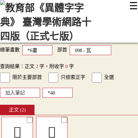
☰
:::
最新消息
常見問題
編輯說明
字典附錄
使用說明
顯示模式
網站導覽
EN
總筆畫數
部首
查詢結果：正文
2
字，附收字
0
字
限於主要部首
只檢索正字
全選
加入筆記
正文 (2)
󳮝
󸃞