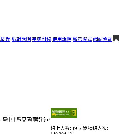
見問題
編輯說明
字典附錄
使用說明
顯示模式
網站導覽
：臺中市豐原區師範街67
線上人數: 1912
累積總人次:
149,294,434