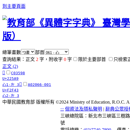
到主要頁面
總筆畫數
部首
查詢結果：正文
2
字，附收字
0
字
限於主要部首
只檢索
正文 (2)
𢖩
C03598
U+225A9
󲽃
心1-左 3
A02066-001
U+F2F43
心2-左 3
中華民國教育部 版權所有 ©2024 Ministry of Education, R.O.C. All ri
:::
個資法及隱私聲明
|
辭典公眾授
三峽總院區：新北市三峽區三樹路
號
電話總機：
(02)7740-7890
傳真：(0