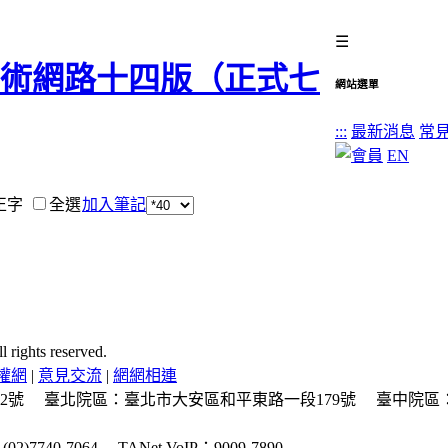
☰
網站選單
:::
最新消息
常
EN
正字
全選
加入筆記
ghts reserved.
權網
|
意見交流
|
網網相連
2號
臺北院區：臺北市大安區和平東路一段179號
臺中院區
2)7740-7064
TANet VoIP：9009-7890