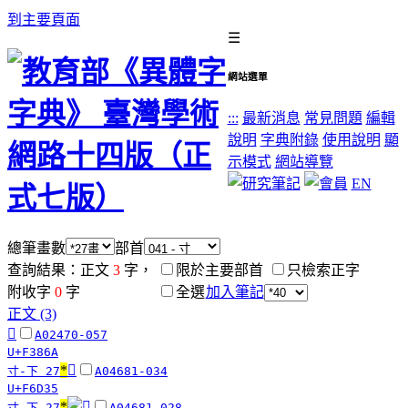
到主要頁面
☰
網站選單
:::
最新消息
常見問題
編輯
說明
字典附錄
使用說明
顯
示模式
網站導覽
EN
總筆畫數
部首
查詢結果：正文
3
字，
限於主要部首
只檢索正字
附收字
0
字
全選
加入筆記
正文 (3)
󳡪
A02470-057
U+F386A
*
󶴵
寸-下 27
A04681-034
U+F6D35
*
寸-下 27
A04681-028