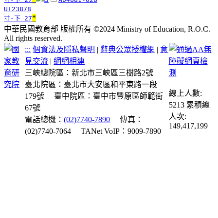
U+23878
*
寸-下 27
中華民國教育部 版權所有 ©2024 Ministry of Education, R.O.C.
All rights reserved.
:::
個資法及隱私聲明
|
辭典公眾授權網
|
意
見交流
|
網網相連
三峽總院區：新北市三峽區三樹路2號
臺北院區：臺北市大安區和平東路一段
線上人數:
179號
臺中院區：臺中市豐原區師範街
5213
累積總
67號
人次:
電話總機：
(02)7740-7890
傳真：
149,417,199
(02)7740-7064
TANet VoIP：9009-7890