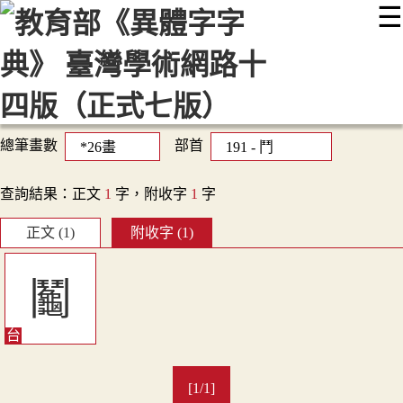
☰
:::
最新消息
常見問題
編輯說明
字典附錄
使用說明
顯示模式
網站導覽
EN
總筆畫數
部首
查詢結果：正文
1
字，附收字
1
字
正文 (1)
附收字 (1)
鬮
[1/1]