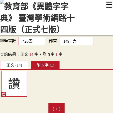
☰
:::
最新消息
常見問題
編輯說明
字典附錄
使用說明
顯示模式
網站導覽
EN
總筆畫數
部首
查詢結果：正文
14
字，附收字
1
字
正文 (14)
附收字 (1)
讚
[1/1]