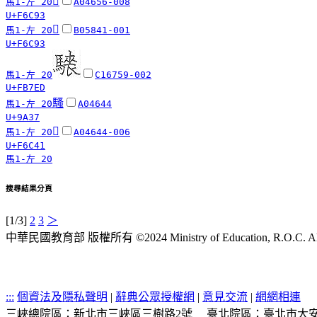
󶲓
馬1-左 20
A04656-008
U+F6C93
󶲓
馬1-左 20
B05841-001
U+F6C93
馬1-左 20
C16759-002
U+FB7ED
騷
馬1-左 20
A04644
U+9A37
󶱁
馬1-左 20
A04644-006
U+F6C41
馬1-左 20
搜尋結果分頁
[1/3]
2
3
＞
中華民國教育部 版權所有 ©2024 Ministry of Education, R.O.C. All ri
:::
個資法及隱私聲明
|
辭典公眾授權網
|
意見交流
|
網網相連
三峽總院區：新北市三峽區三樹路2號
臺北院區：臺北市大安