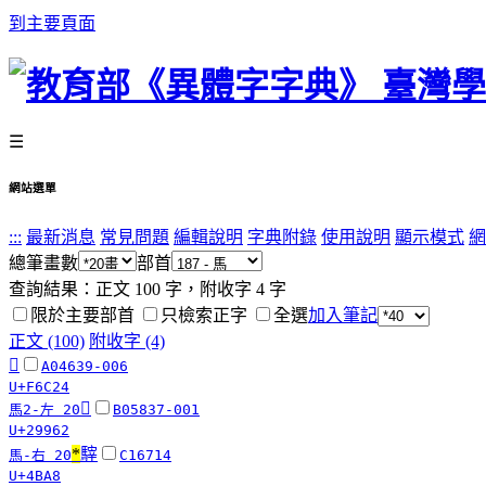
到主要頁面
☰
網站選單
:::
最新消息
常見問題
編輯說明
字典附錄
使用說明
顯示模式
網
總筆畫數
部首
查詢結果：正文
100
字，附收字
4
字
限於主要部首
只檢索正字
全選
加入筆記
正文 (100)
附收字 (4)
󶰤
A04639-006
U+F6C24
𩥢
馬2-左 20
B05837-001
U+29962
*
䮨
馬-右 20
C16714
U+4BA8