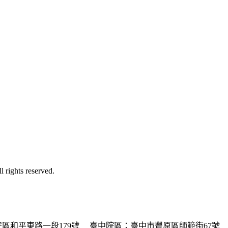
ghts reserved.
區和平東路一段179號
臺中院區：臺中市豐原區師範街67號