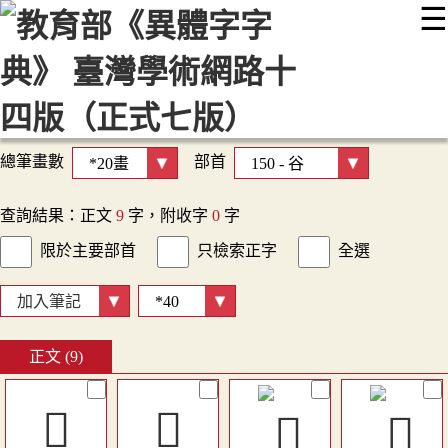
☰
:::
最新消息
常見問題
編輯說明
字典附錄
使用說明
顯示模式
網站導覽
EN
總筆畫數
部首
查詢結果：正文
9
字，附收字
0
字
限於主要部首
只檢索正字
全選
加入筆記
正文 (9)
󷙠
𧯓