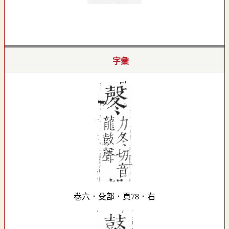
字彙
卷六．殳部．頁78．右