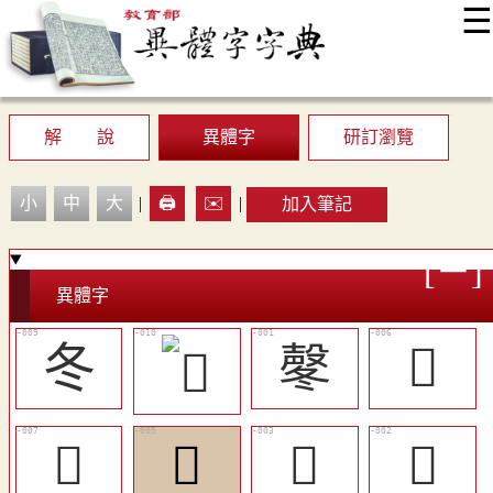
☰
:::
最新消息
常見問題
編輯說明
字典附錄
使用說明
顯示模式
網站導覽
EN
解 說
異體字
研訂瀏覽
小
中
大
|
🖨️
✉️
|
加入筆記
異體字
冬
㲇
𪔖
󷀹
󷀸
𪔜
𪔝