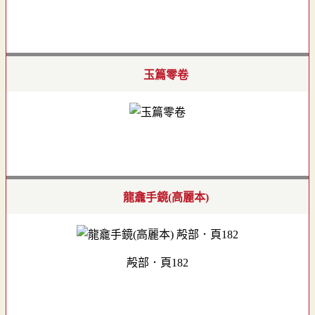
玉篇零卷
龍龕手鏡(高麗本)
殸部．頁182