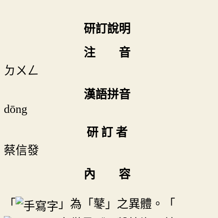
研訂說明
注 音
ㄉㄨㄥ
漢語拼音
dōng
研 訂 者
蔡信發
內 容
「
」為「鼕」之異體。「