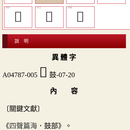
󷀷
󷀻
𪔳
說 明
異 體 字
󷀸
A04787-005
鼓-07-20
內 容
〔關鍵文獻〕
《
四聲篇海
．鼓部》。