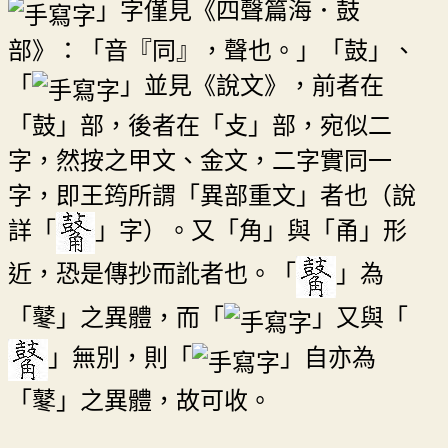
」字僅見《四聲篇海．鼓
部》：「音『同』，聲也。」「鼓」、
「
」並見《說文》，前者在
「鼓」部，後者在「攴」部，宛似二
字，然按之甲文、金文，二字實同一
字，即王筠所謂「異部重文」者也（說
詳「
」字）。又「角」與「甬」形
近，恐是傳抄而訛者也。「
」為
「鼕」之異體，而「
」又與「
」無別，則「
」自亦為
「鼕」之異體，故可收。