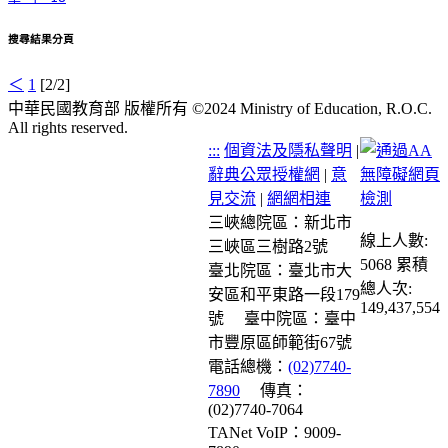
搜尋結果分頁
＜
1
[2/2]
中華民國教育部 版權所有 ©2024 Ministry of Education, R.O.C.
All rights reserved.
:::
個資法及隱私聲明
|
辭典公眾授權網
|
意
見交流
|
網網相連
三峽總院區：新北市
線上人數:
三峽區三樹路2號
5068
累積
臺北院區：臺北市大
總人次:
安區和平東路一段179
149,437,554
號
臺中院區：臺中
市豐原區師範街67號
電話總機：
(02)7740-
7890
傳真：
(02)7740-7064
TANet VoIP：9009-