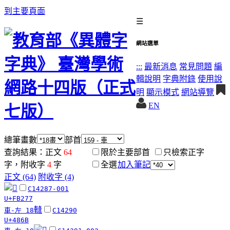
到主要頁面
☰
網站選單
:::
最新消息
常見問題
編
輯說明
字典附錄
使用說
明
顯示模式
網站導覽
EN
總筆畫數
部首
查詢結果：正文
64
限於主要部首
只檢索正字
字，附收字
4
字
全選
加入筆記
正文 (64)
附收字 (4)
C14287-001
U+FB277
䡫
車-左 18
C14290
U+486B