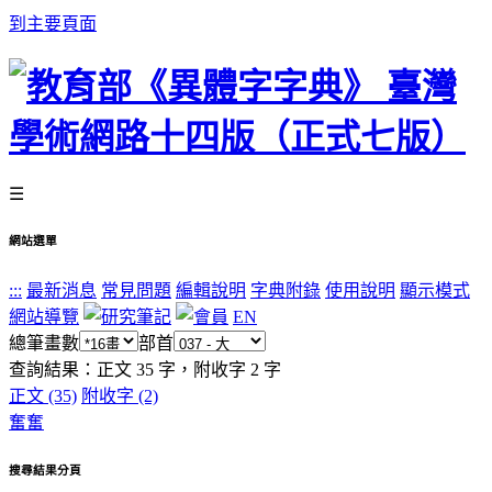
到主要頁面
☰
網站選單
:::
最新消息
常見問題
編輯說明
字典附錄
使用說明
顯示模式
網站導覽
EN
總筆畫數
部首
查詢結果：正文
35
字，附收字
2
字
正文 (35)
附收字 (2)
奮
奮
搜尋結果分頁