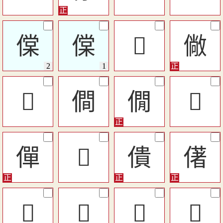
㒉
㒉
󰐲
僘
󱷁
僴
僩
󷢍
僤
󰥌
僓
㒂
𠎲
󷉣
󷉫
󷠟