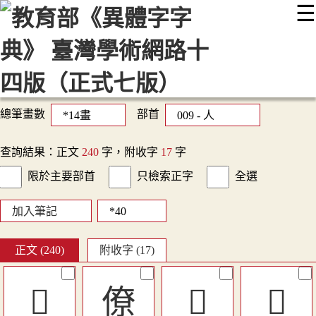
☰
:::
最新消息
常見問題
編輯說明
字典附錄
使用說明
顯示模式
網站導覽
EN
總筆畫數
部首
查詢結果：正文
240
字，附收字
17
字
限於主要部首
只檢索正字
全選
加入筆記
正文 (240)
附收字 (17)
󰒲
僚
󰐚
󰐦