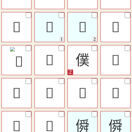
𠎡
󷠞
󷠞
󰌷
󷉦
僕
󰌽
󱻦
󰐵
󱻠
󰎲
󰐰
󴤬
僢
僢