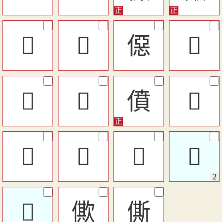
󷈸
󷈯
僫
󷈮
󷈴
󷈪
僨
𠍷
󷈨
𠎹
󰌧
𠎞
𠎞
僛
㒋