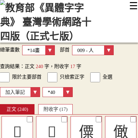
☰
:::
最新消息
常見問題
編輯說明
字典附錄
使用說明
顯示模式
網站導覽
EN
總筆畫數
部首
查詢結果：正文
240
字，附收字
17
字
限於主要部首
只檢索正字
全選
加入筆記
正文 (240)
附收字 (17)
󰓂
󷈱
僳
㒈