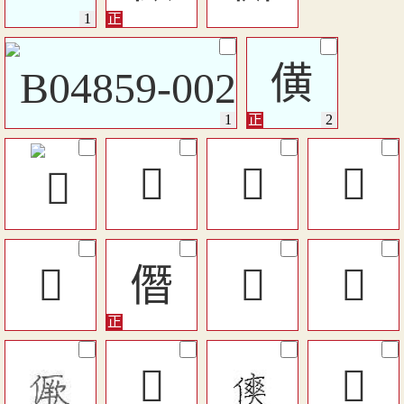
僙
󰥇
󷊀
󰎟
𠎱
僭
󷉬
󷈋
𠎮
󰓌