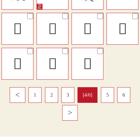
󰓊
󰓘
󰓍
󰓒
𠎂
󰑦
󱻙
＜
1
2
3
[4/6]
5
6
＞