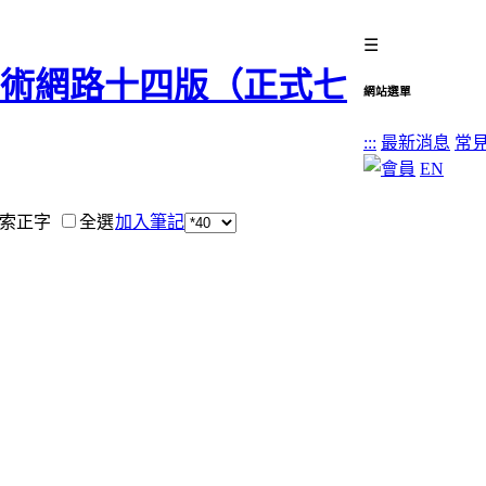
☰
網站選單
:::
最新消息
常
EN
索正字
全選
加入筆記