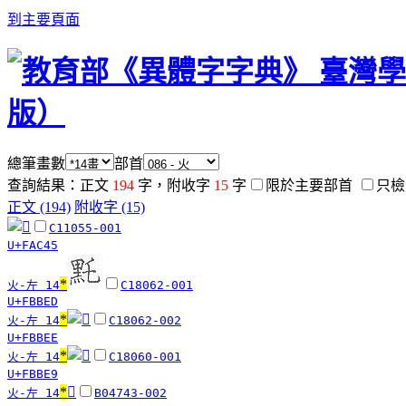
到主要頁面
總筆畫數
部首
查詢結果：正文
194
字，附收字
15
字
限於主要部首
只檢
正文 (194)
附收字 (15)
C11055-001
U+FAC45
*
火-左 14
C18062-001
U+FBBED
*
火-左 14
C18062-002
U+FBBEE
*
火-左 14
C18060-001
U+FBBE9
*
󸭺
火-左 14
B04743-002