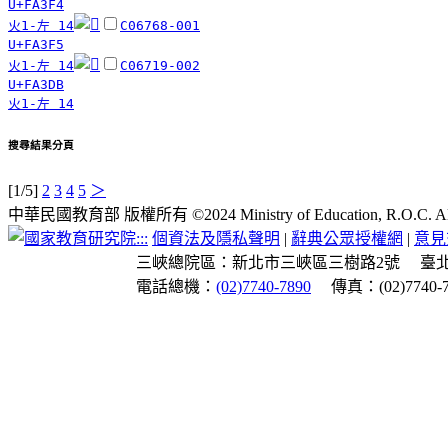
U+FA3F4
火1-左 14
C06768-001
U+FA3F5
火1-左 14
C06719-002
U+FA3DB
火1-左 14
搜尋結果分頁
[1/5]
2
3
4
5
＞
中華民國教育部 版權所有 ©2024 Ministry of Education, R.O.C. All ri
:::
個資法及隱私聲明
|
辭典公眾授權網
|
意見
三峽總院區：新北市三峽區三樹路2號
臺
電話總機：
(02)7740-7890
傳真：(02)7740-7