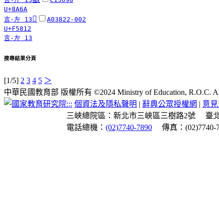
U+8A6A
󵠒
言-左 13
A03822-002
U+F5812
言-左 13
搜尋結果分頁
[1/5]
2
3
4
5
＞
中華民國教育部 版權所有 ©2024 Ministry of Education, R.O.C. All ri
:::
個資法及隱私聲明
|
辭典公眾授權網
|
意見
三峽總院區：新北市三峽區三樹路2號
臺
電話總機：
(02)7740-7890
傳真：(02)7740-7