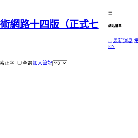
☰
網站選單
:::
最新消息
EN
索正字
全選
加入筆記