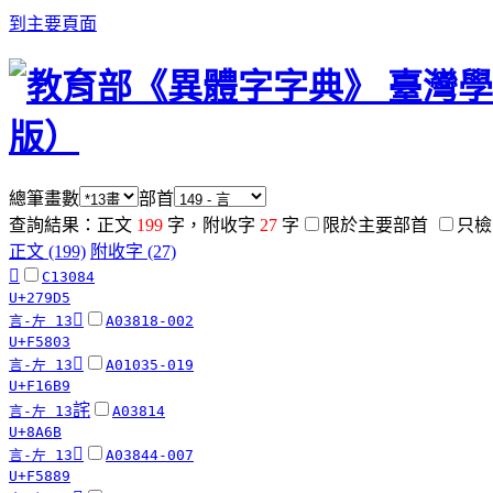
到主要頁面
總筆畫數
部首
查詢結果：正文
199
字，附收字
27
字
限於主要部首
只檢
正文 (199)
附收字 (27)
𧧕
C13084
U+279D5
󵠃
言-左 13
A03818-002
U+F5803
󱚹
言-左 13
A01035-019
U+F16B9
詫
言-左 13
A03814
U+8A6B
󵢉
言-左 13
A03844-007
U+F5889