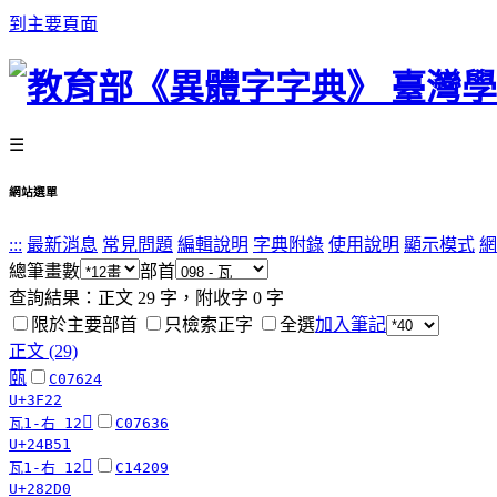
到主要頁面
☰
網站選單
:::
最新消息
常見問題
編輯說明
字典附錄
使用說明
顯示模式
網
總筆畫數
部首
查詢結果：正文
29
字，附收字
0
字
限於主要部首
只檢索正字
全選
加入筆記
正文 (29)
㼢
C07624
U+3F22
𤭑
瓦1-右 12
C07636
U+24B51
𨋐
瓦1-右 12
C14209
U+282D0