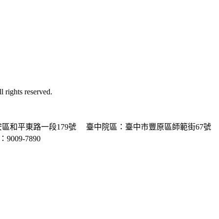
ghts reserved.
區和平東路一段179號
臺中院區：臺中市豐原區師範街67號
P：9009-7890