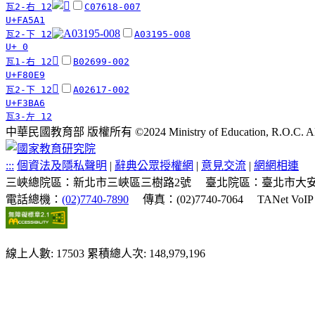
瓦2-右 12
C07618-007
U+FA5A1
瓦2-下 12
A03195-008
U+ 0
󸃩
瓦1-右 12
B02699-002
U+F80E9
󳮦
瓦2-下 12
A02617-002
U+F3BA6
瓦3-左 12
中華民國教育部 版權所有 ©2024 Ministry of Education, R.O.C. All ri
:::
個資法及隱私聲明
|
辭典公眾授權網
|
意見交流
|
網網相連
三峽總院區：新北市三峽區三樹路2號
臺北院區：臺北市大安
電話總機：
(02)7740-7890
傳真：(02)7740-7064
TANet VoI
線上人數: 17503
累積總人次: 148,979,196