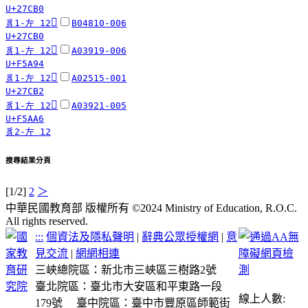
U+27CB0
𧲰
豸1-左 12
B04810-006
U+27CB0
󵪔
豸1-左 12
A03919-006
U+F5A94
𧲲
豸1-左 12
A02515-001
U+27CB2
󵪦
豸1-左 12
A03921-005
U+F5AA6
豸2-左 12
搜尋結果分頁
[1/2]
2
＞
中華民國教育部 版權所有 ©2024 Ministry of Education, R.O.C.
All rights reserved.
:::
個資法及隱私聲明
|
辭典公眾授權網
|
意
見交流
|
網網相連
三峽總院區：新北市三峽區三樹路2號
臺北院區：臺北市大安區和平東路一段
線上人數:
179號
臺中院區：臺中市豐原區師範街