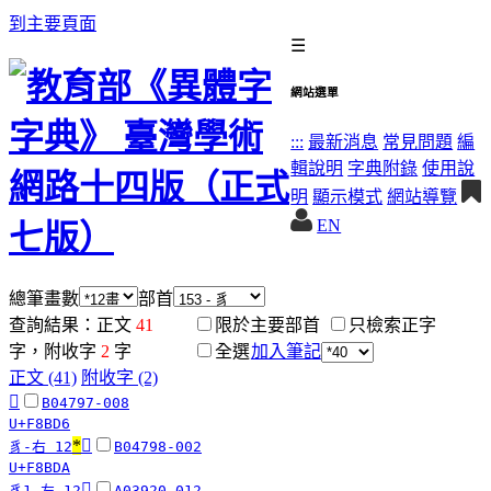
到主要頁面
☰
網站選單
:::
最新消息
常見問題
編
輯說明
字典附錄
使用說
明
顯示模式
網站導覽
EN
總筆畫數
部首
查詢結果：正文
41
限於主要部首
只檢索正字
字，附收字
2
字
全選
加入筆記
正文 (41)
附收字 (2)
󸯖
B04797-008
U+F8BD6
*
󸯚
豸-右 12
B04798-002
U+F8BDA
󵪢
豸1-左 12
A03920-012