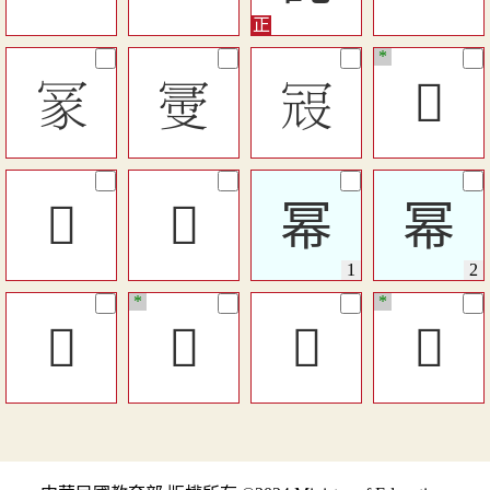
*
𠖔
𠖗
󱙽
󲅱
󴣃
󰙶
幂
幂
*
*
󱟀
󰚯
󱌾
󲄬