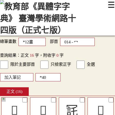
☰
:::
最新消息
常見問題
編輯說明
字典附錄
使用說明
顯示模式
網站導覽
EN
總筆畫數
部首
查詢結果：正文
16
字，附收字
0
字
限於主要部首
只檢索正字
全選
加入筆記
正文 (16)
*
󵷼
󱜙
㓃
󱚂