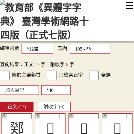
☰
:::
最新消息
常見問題
編輯說明
字典附錄
使用說明
顯示模式
網站導覽
EN
總筆畫數
部首
查詢結果：正文
17
字，附收字
6
字
限於主要部首
只檢索正字
全選
加入筆記
正文 (17)
附收字 (6)
*
*
*
*
鄈
󳒶
󳒴
𢑣