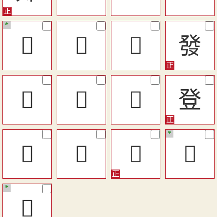
*
󷠍
󳶟
𤼰
發
𤼲
󳶞
󳶥
登
*
󳶎
𤼯
𤼱
󶖌
*
𨳥