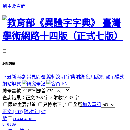
到主要頁面
☰
網站選單
:::
最新消息
常見問題
編輯說明
字典附錄
使用說明
顯示模式
網站導覽
EN
總筆畫數
部首
查詢結果：正文
265
字，附收字
37
字
限於主要部首
只檢索正字
全選
加入筆記
正文 (265)
附收字 (37)
梊
C04404-001
U+688A