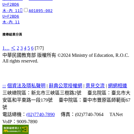
U+F2BD6
󲯖
木-內 11
A01895-002
U+F2BD6
木-內 11
搜尋結果分頁
1…
＜
2
3
4
5
6
[7/7]
中華民國教育部 版權所有 ©2024 Ministry of Education, R.O.C.
All rights reserved.
:::
個資法及隱私聲明
|
辭典公眾授權網
|
意見交流
|
網網相連
三峽總院區：新北市三峽區三樹路2號
臺北院區：臺北市大
安區和平東路一段179號
臺中院區：臺中市豐原區師範街67
號
電話總機：
(02)7740-7890
傳真：(02)7740-7064
TANet
VoIP：9009-7890