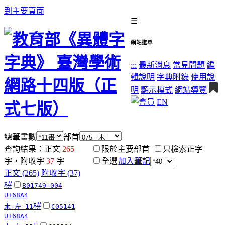
到主要頁面
☰
網站選單
:::
最新消息
常見問題
編
輯說明
字典附錄
使用說
明
顯示模式
網站導覽
EN
總筆畫數
部首
查詢結果：正文
265
限於主要部首
只檢索正字
字，附收字
37
字
全選
加入筆記
正文 (265)
附收字 (37)
梤
B01749-004
U+68A4
梤
木-左 11
C05141
U+68A4