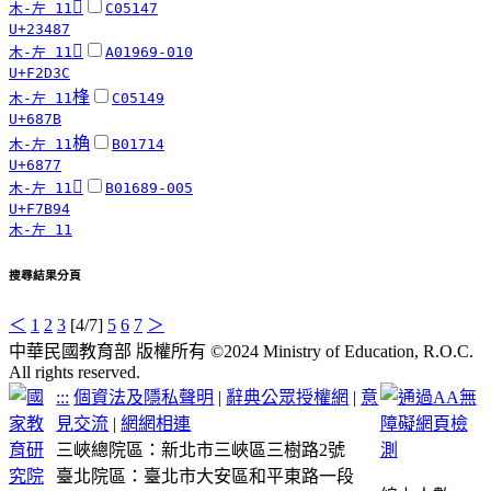
𣒇
木-左 11
C05147
U+23487
󲴼
木-左 11
A01969-010
U+F2D3C
桻
木-左 11
C05149
U+687B
桷
木-左 11
B01714
U+6877
󷮔
木-左 11
B01689-005
U+F7B94
木-左 11
搜尋結果分頁
＜
1
2
3
[4/7]
5
6
7
＞
中華民國教育部 版權所有 ©2024 Ministry of Education, R.O.C.
All rights reserved.
:::
個資法及隱私聲明
|
辭典公眾授權網
|
意
見交流
|
網網相連
三峽總院區：新北市三峽區三樹路2號
臺北院區：臺北市大安區和平東路一段