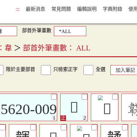
:::
最新消息
常見問題
編輯說明
字典附錄
使
部首外筆畫數
：韋
＞
部首外筆畫數： ALL
限於主要部首
只檢索正字
全選
加入筆記
𩎾