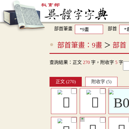
部首筆畫
部首
部首筆畫：9畫
＞
部首
查詢結果：正文
270
字，附收字
5
字
正文 (270)
附收字 (5)
*