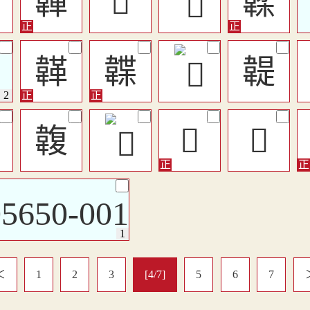
韗
𩏎
韖
韚
韘
䪘
䪖
𩏇
𩏋
＜
1
2
3
[4/7]
5
6
7