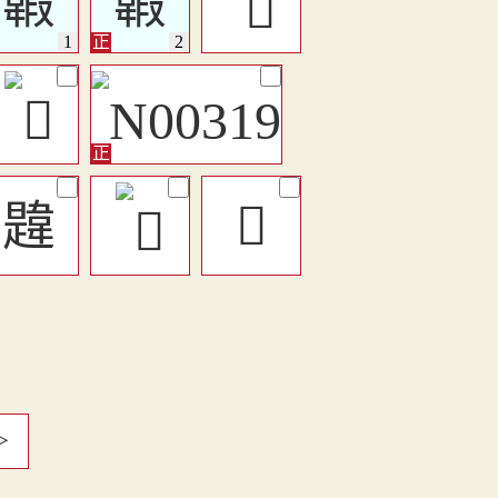
䪗
䪗
韙
󶥲
＞