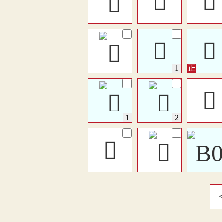
𩘚
𩏆
𩏊
𩏊
𩏅
󶥩