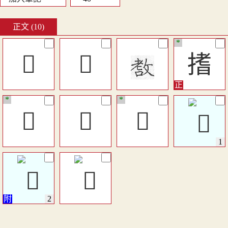
正文 (10)
*
󴩙
󴩛
搘
*
*
𨈺
󴩚
𨚻