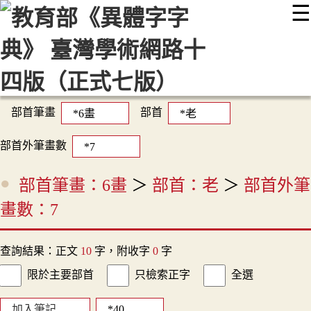
☰
:::
最新消息
常見問題
編輯說明
字典附錄
使用說明
顯示模式
網站導覽
EN
部首筆畫
部首
部首外筆畫數
部首筆畫：6畫
＞
部首：老
＞
部首外筆
畫數：7
查詢結果：正文
10
字，附收字
0
字
限於主要部首
只檢索正字
全選
加入筆記