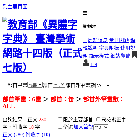
到主要頁面
☰
網站選單
:::
最新消息
常見問題
編
輯說明
字典附錄
使用說
明
顯示模式
網站導覽
EN
部首筆畫
部首
部首外筆畫數
部首筆畫：6畫
＞
部首：缶
＞
部首外筆畫數：
ALL
查詢結果：正文
280
限於主要部首
只檢索正字
字，附收字
10
字
全選
加入筆記
正文 (280)
附收字 (10)