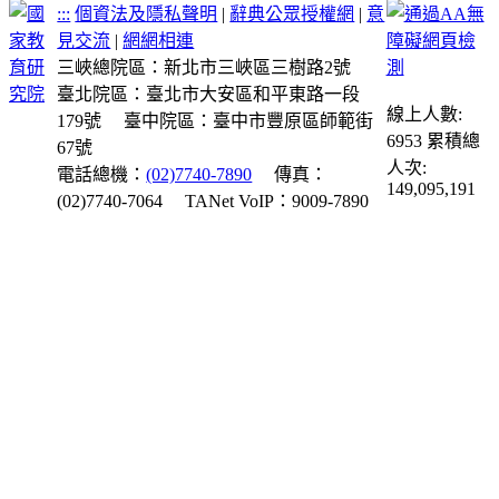
:::
個資法及隱私聲明
|
辭典公眾授權網
|
意
見交流
|
網網相連
三峽總院區：新北市三峽區三樹路2號
臺北院區：臺北市大安區和平東路一段
線上人數:
179號
臺中院區：臺中市豐原區師範街
6953
累積總
67號
人次:
電話總機：
(02)7740-7890
傳真：
149,095,191
(02)7740-7064
TANet VoIP：9009-7890