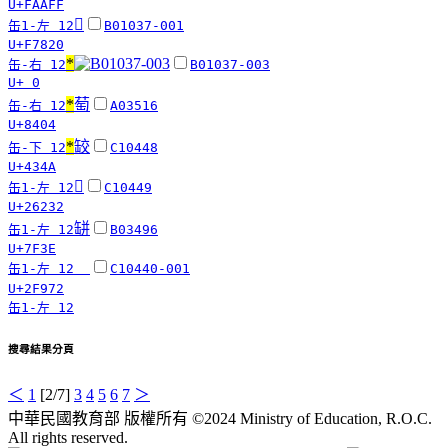
U+FAAFF
󷠠
缶1-左 12
B01037-001
U+F7820
*
缶-右 12
B01037-003
U+ 0
*
萄
缶-右 12
A03516
U+8404
*
䍊
缶-下 12
C10448
U+434A
𦈲
缶1-左 12
C10449
U+26232
缾
缶1-左 12
B03496
U+7F3E
𦈨
缶1-左 12
C10440-001
U+2F972
缶1-左 12
搜尋結果分頁
＜
1
[2/7]
3
4
5
6
7
＞
中華民國教育部 版權所有 ©2024 Ministry of Education, R.O.C.
All rights reserved.