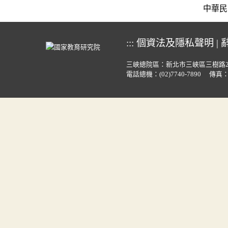
中華民國教育
:::
個資法及隱私聲明
|
三峽總院區：新北市三峽區三樹路
電話總機：
(02)7740-7890
傳真：(