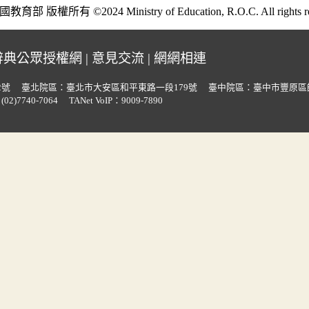
部 版權所有 ©2024 Ministry of Education, R.O.C. All rights re
辭典公眾授權網
|
意見交流
|
網網相連
2號
臺北院區：臺北市大安區和平東路一段179號
臺中院區：臺中市豐原區
02)7740-7064
TANet VoIP：9009-7890