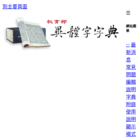
到主要頁面
☰
網站選
單
:::
最
新消
息
常見
問題
編輯
說明
字典
附錄
使用
說明
顯示
模式