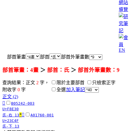
網站
導覽
EN
部首筆畫
部首
部首外筆畫數
部首筆畫：4畫
＞
部首：氏
＞
部首外筆畫數：9
查詢結果：正文
2
字，
限於主要部首
只檢索正字
附收字
0
字
全選
加入筆記
正文 (2)
󸸰
B05242-003
U+F8E30
*
𣱏
氏-右 13
A01760-001
U+23C4F
氏-下 13