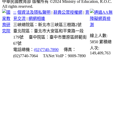
中華民國教育部 版權所有 ©2024 Ministry of Education, R.O.C.
All rights reserved.
:::
個資法及隱私聲明
|
辭典公眾授權網
|
意
見交流
|
網網相連
三峽總院區：新北市三峽區三樹路2號
臺北院區：臺北市大安區和平東路一段
線上人數:
179號
臺中院區：臺中市豐原區師範街
5850
累積總
67號
人次:
電話總機：
(02)7740-7890
傳真：
149,409,763
(02)7740-7064
TANet VoIP：9009-7890