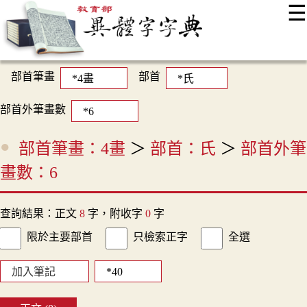
☰
:::
最新消息
常見問題
編輯說明
字典附錄
使用說明
顯示模式
網站導覽
EN
部首筆畫
部首
部首外筆畫數
部首筆畫：4畫
＞
部首：氏
＞
部首外筆
畫數：6
查詢結果：正文
8
字，附收字
0
字
限於主要部首
只檢索正字
全選
加入筆記