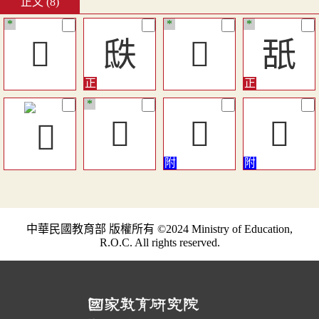
正文 (8)
*
*
*
𦕌
㲳
𦐊
舐
*
󸖜
󳀘
󳀗
中華民國教育部 版權所有 ©2024 Ministry of Education,
R.O.C. All rights reserved.