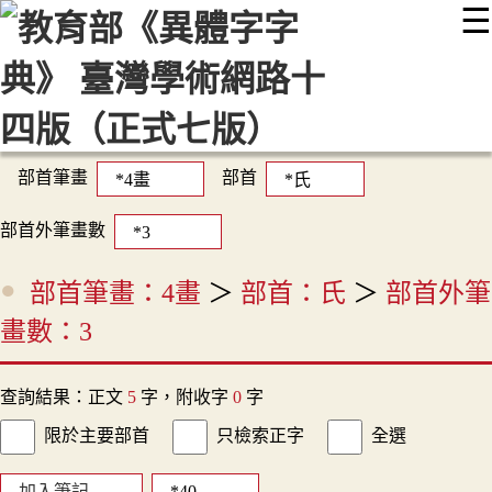
☰
:::
最新消息
常見問題
編輯說明
字典附錄
使用說明
顯示模式
網站導覽
EN
部首筆畫
部首
部首外筆畫數
部首筆畫：4畫
＞
部首：氏
＞
部首外筆
畫數：3
查詢結果：正文
5
字，附收字
0
字
限於主要部首
只檢索正字
全選
加入筆記