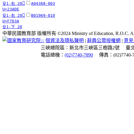
𣫞
殳1-右 20
A04368-003
U+23ADE
󷴺
殳1-右 20
B01969-010
U+F7D3A
殳1-下 20
中華民國教育部 版權所有 ©2024 Ministry of Education, R.O.C. All ri
:::
個資法及隱私聲明
|
辭典公眾授權網
|
意見
三峽總院區：新北市三峽區三樹路2號
臺
電話總機：
(02)7740-7890
傳真：(02)7740-7