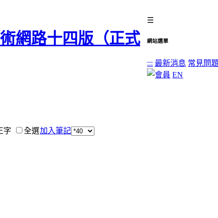
☰
網站選單
:::
最新消息
常見問
EN
正字
全選
加入筆記