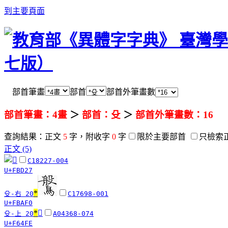
到主要頁面
部首筆畫
部首
部首外筆畫數
部首筆畫：4畫
＞
部首：殳
＞
部首外筆畫數：16
查詢結果：正文
5
字，附收字
0
字
限於主要部首
只檢索
正文 (5)
C18227-004
U+FBD27
*
殳-右 20
C17698-001
U+FBAF0
*
󶓾
殳-上 20
A04368-074
U+F64FE