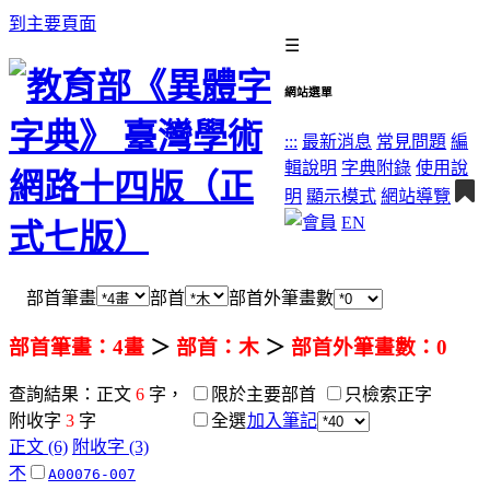
到主要頁面
☰
網站選單
:::
最新消息
常見問題
編
輯說明
字典附錄
使用說
明
顯示模式
網站導覽
EN
部首筆畫
部首
部首外筆畫數
部首筆畫：4畫
＞
部首：木
＞
部首外筆畫數：0
查詢結果：正文
6
字，
限於主要部首
只檢索正字
附收字
3
字
全選
加入筆記
正文 (6)
附收字 (3)
𣎴
A00076-007