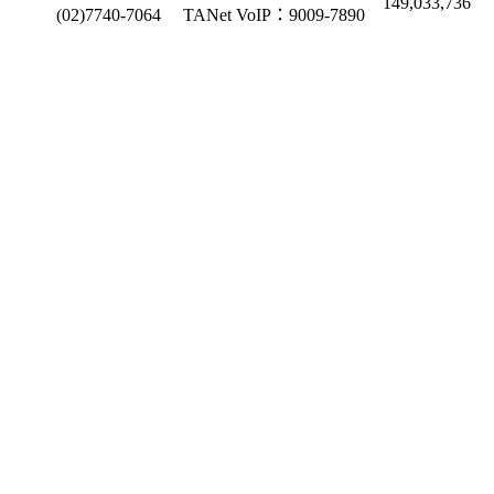
149,033,736
(02)7740-7064
TANet VoIP：9009-7890