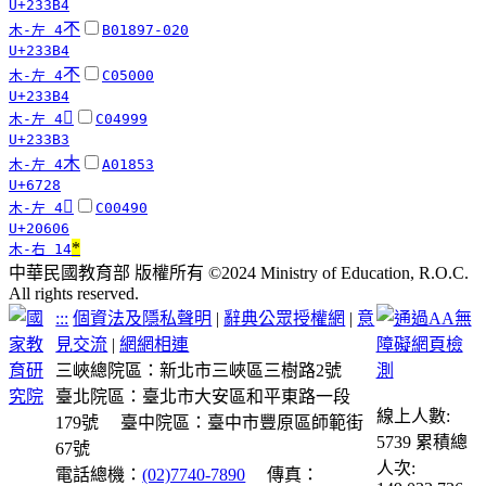
U+233B4
𣎴
木-左 4
B01897-020
U+233B4
𣎴
木-左 4
C05000
U+233B4
𣎳
木-左 4
C04999
U+233B3
木
木-左 4
A01853
U+6728
𠘆
木-左 4
C00490
U+20606
*
木-右 14
中華民國教育部 版權所有 ©2024 Ministry of Education, R.O.C.
All rights reserved.
:::
個資法及隱私聲明
|
辭典公眾授權網
|
意
見交流
|
網網相連
三峽總院區：新北市三峽區三樹路2號
臺北院區：臺北市大安區和平東路一段
線上人數:
179號
臺中院區：臺中市豐原區師範街
5739
累積總
67號
人次:
電話總機：
(02)7740-7890
傳真：